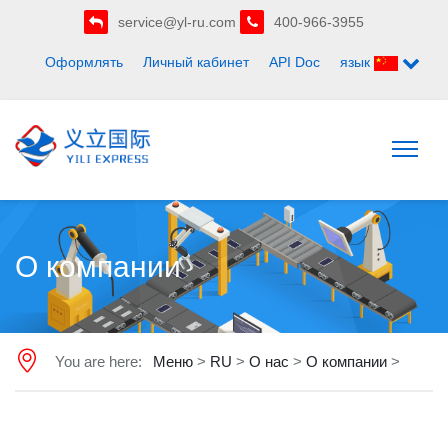
service@yl-ru.com
400-966-3955
Оформлять
Личный кабинет
API Doc
язык
О компании
You are here:
Меню
>
RU
>
О нас
>
О компании
>