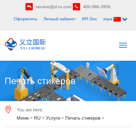
service@yl-ru.com
400-966-3955
Оформлять
Личный кабинет
API Doc
язык
Печать стикеров
You are here:
Меню
>
RU
>
Услуги
>
Печать стикеров
>